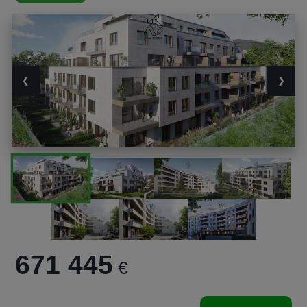
❮
❯
671 445
€