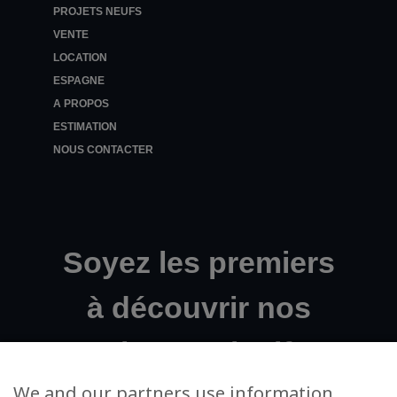
PROJETS NEUFS
VENTE
LOCATION
ESPAGNE
A PROPOS
ESTIMATION
NOUS CONTACTER
Soyez les premiers
à découvrir nos
projets exclusifs !
We and our partners use information