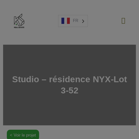
FR
PROJETS NEUFS
Studio – résidence NYX-Lot
VENTE
3-52
LOCATION
ESPAGNE
A PROPOS
ESTIMATION
NOUS CONTACTER
< Voir le projet