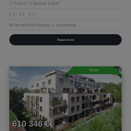
2
2
75.62 m
Terrasse
9.03 m
2
1
1
69 Val des Bons Malades
Luxembourg
Read more
Vente
610 346 €