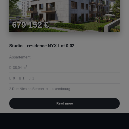
679 152 €
Studio – résidence NYX-Lot 0-02
Appartement
2
38,54 m
0
1
1
2 Rue Nicolas Simmer
Luxembourg
Read more