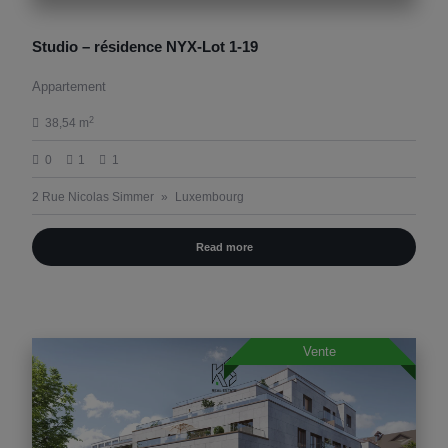
Studio – résidence NYX-Lot 1-19
Appartement
2
38,54 m
0
1
1
2 Rue Nicolas Simmer
Luxembourg
Read more
Vente