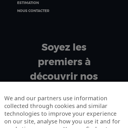
ESTIMATION
NOUS CONTACTER
Soyez les
premiers à
découvrir nos
projets exclusifs !
We and our partners use information
collected through cookies and similar
technologies to improve your experience
Votre adresse email
on our site, analyse how you use it and for