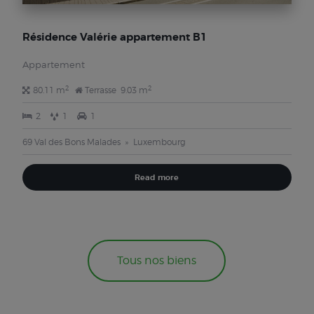
Résidence Valérie appartement B1
Appartement
2
2
80.11 m
Terrasse
9.03 m
2
1
1
69 Val des Bons Malades
Luxembourg
Read more
Tous nos biens