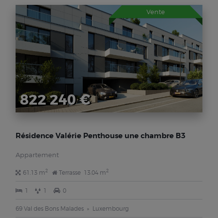
Vente
822 240 €
Résidence Valérie Penthouse une chambre B3
Appartement
2
2
61.13 m
Terrasse
13.04 m
1
1
0
69 Val des Bons Malades
Luxembourg