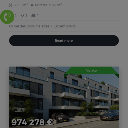
2
2
80.11 m
Terrasse
9.03 m
2
1
1
69 Val des Bons Malades
Luxembourg
Read more
Vente
974 278 €