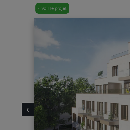
< Voir le projet
❮