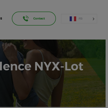
FR
OS
Contact
dence NYX-Lot