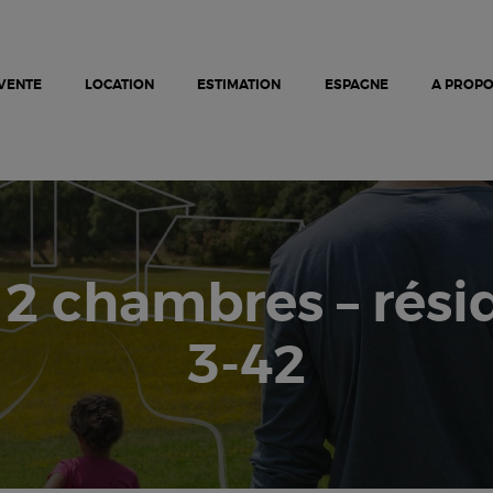
PROJETS NEUFS
VENTE
LOCATION
VENTE
LOCATION
ESTIMATION
ESPAGNE
A PROP
ESPAGNE
A PROPOS
ESTIMATION
NOUS CONTACTER
2 chambres – rési
3-42