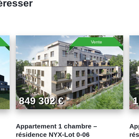
éresser
Vente
849 302 €
1
Appartement 1 chambre –
Ap
résidence NYX-Lot 0-06
ré