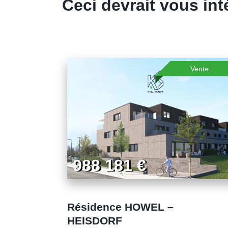
Ceci devrait vous int
Vente
988 181 €
Résidence HOWEL –
HEISDORF