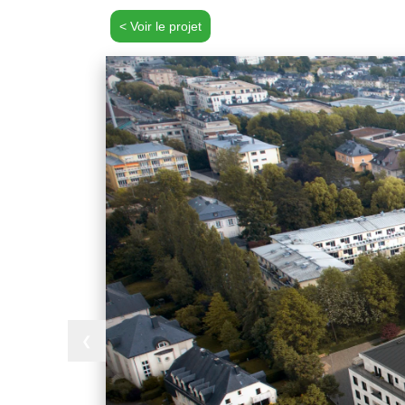
< Voir le projet
❮