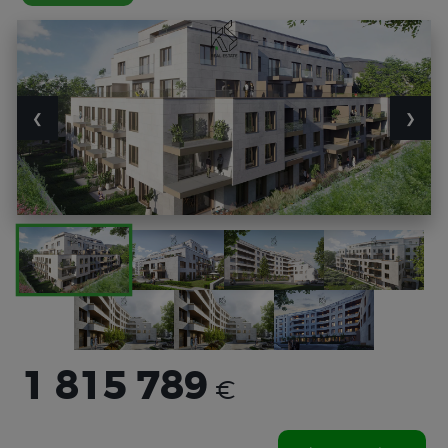
❮
❯
1 815 789
€