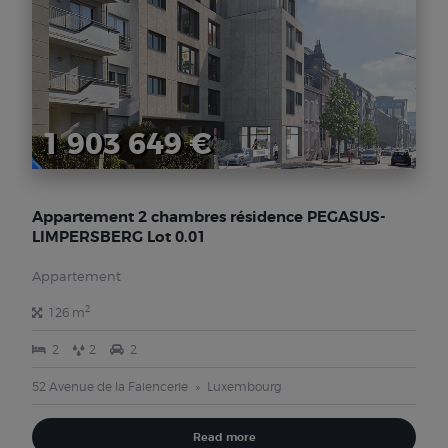
1 903 649 €
Appartement 2 chambres résidence PEGASUS-
LIMPERSBERG Lot 0.01
Appartement
2
126 m
2
2
2
52 Avenue de la Faiencerie
Luxembourg
Read more