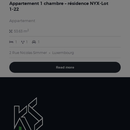
Appartement 1 chambre – résidence NYX-Lot
1-22
Appartement
2
53,63 m
1
1
1
2 Rue Nicolas Simmer
Luxembourg
Read more