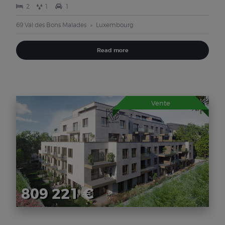
2
1
1
69 Val des Bons Malades
Luxembourg
Read more
Vente
809 221 €