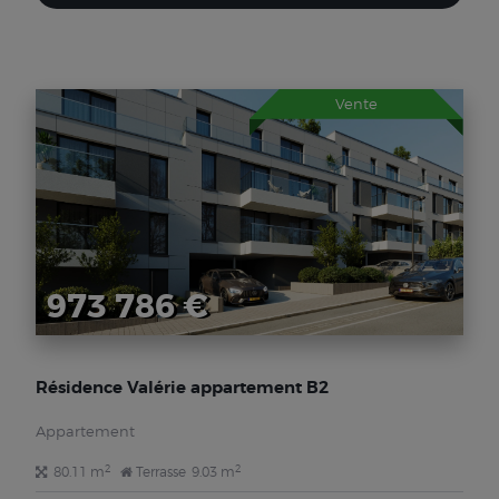
Vente
973 786 €
Résidence Valérie appartement B2
Appartement
2
2
80.11 m
Terrasse
9.03 m