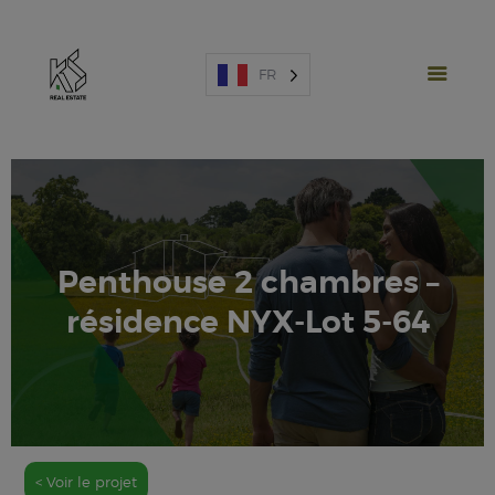
FR
PROJETS NEUFS
Penthouse 2 chambres –
VENTE
résidence NYX-Lot 5-64
LOCATION
ESPAGNE
A PROPOS
ESTIMATION
NOUS CONTACTER
< Voir le projet