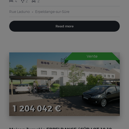
4
2
2
Rue Laduno
Erpeldange-sur-Sûre
Read more
Vente
1 204 042 €