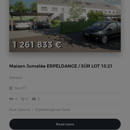
1 261 833 €
Maison Jumelée ERPELDANGE / SÛR LOT 10.21
Maison
2
144 m
4
2
2
Rue Laduno
Erpeldange-sur-Sûre
Read more