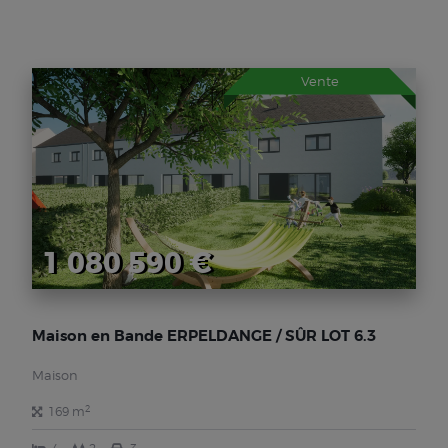
Vente
1 080 590 €
Maison en Bande ERPELDANGE / SÛR LOT 6.3
Maison
2
169 m