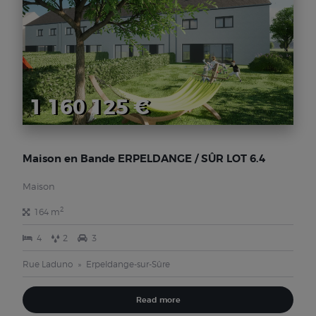
1 160 125 €
Maison en Bande ERPELDANGE / SÛR LOT 6.4
Maison
2
164 m
4
2
3
Rue Laduno
Erpeldange-sur-Sûre
Read more