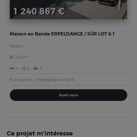
1 240 867 €
Maison en Bande ERPELDANGE / SÛR LOT 6.1
Maison
2
162 m
4
2
3
Rue Laduno
Erpeldange-sur-Sûre
Read more
Ce projet m'intéresse