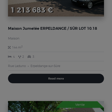
1 213 683 €
Maison Jumelée ERPELDANGE / SÛR LOT 10.18
Maison
2
144 m
4
2
3
Rue Laduno
Erpeldange-sur-Sûre
Read more
Vente