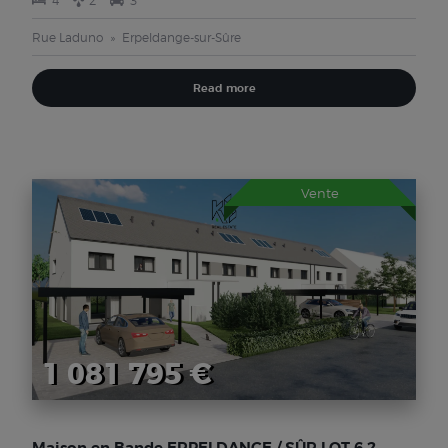
4
2
3
Rue Laduno
Erpeldange-sur-Sûre
Read more
Vente
1 081 795 €
Maison en Bande ERPELDANGE / SÛR LOT 6.2