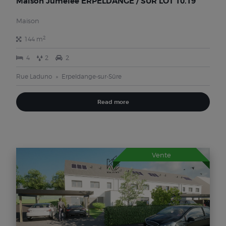
Maison Jumelée ERPELDANGE / SÛR LOT 10.19
Maison
2
144 m
4
2
2
Rue Laduno
Erpeldange-sur-Sûre
Read more
Vente