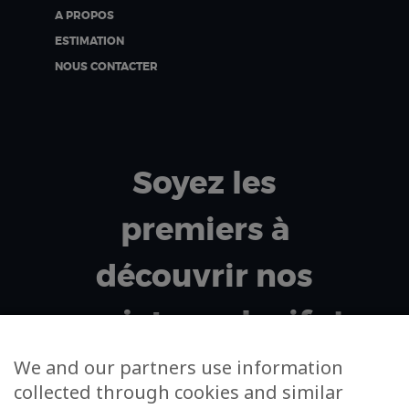
A PROPOS
ESTIMATION
NOUS CONTACTER
Soyez les
premiers à
découvrir nos
projets exclusifs !
We and our partners use information
collected through cookies and similar
Votre adresse email