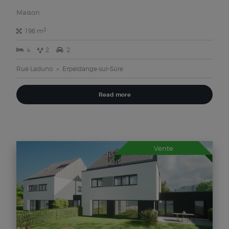
Maison
2
196 m
4
2
2
Rue Laduno
Erpeldange-sur-Sûre
Read more
Vente