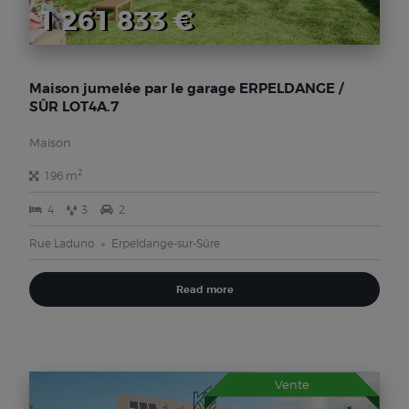
1 261 833 €
Maison jumelée par le garage ERPELDANGE /
SÛR LOT4A.7
Maison
2
196 m
4
3
2
Rue Laduno
Erpeldange-sur-Sûre
Read more
Vente