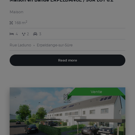
Maison
2
168 m
4
2
3
Rue Laduno
Erpeldange-sur-Sûre
Read more
Vente