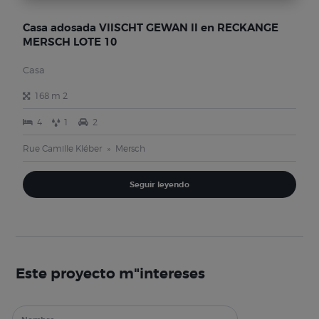
Casa adosada VIISCHT GEWAN II en RECKANGE
MERSCH LOTE 10
Casa
168 m 2
4
1
2
Rue Camille Kléber
Mersch
Seguir leyendo
Este proyecto m"intereses