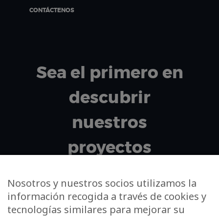
CONTÁCTENOS
Sea el primero en
descubrir
nuestros
proyectos
exclusivos.
Nosotros y nuestros socios utilizamos la
información recogida a través de cookies y
tecnologías similares para mejorar su
Su dirección de correo electrónico