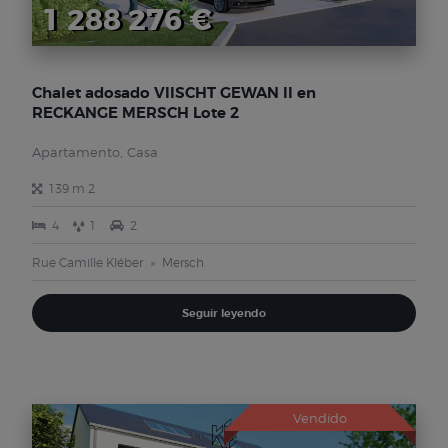
1 288 276 €
Chalet adosado VIISCHT GEWAN II en
RECKANGE MERSCH Lote 2
Apartamento, Casa
139 m 2
4
1
2
Rue Camille Kléber
Mersch
Seguir leyendo
Vendido