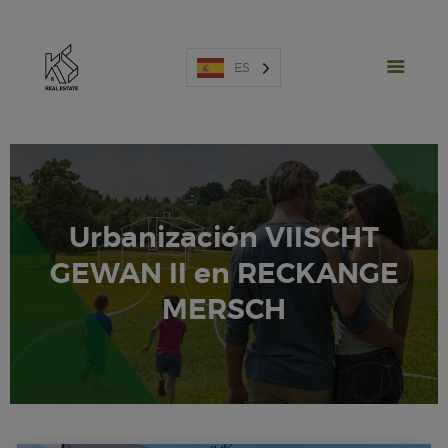
ES
Urbanización VIISCHT
NUEVOS PROYECTOS
GEWAN II en RECKANGE
VENTA
ALQUILER
MERSCH
ESPAÑA
SOBRE NOSOTROS
ESTIMACIÓN
CONTÁCTENOS