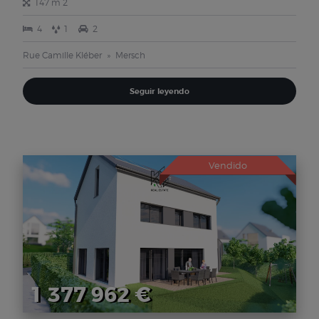
147 m 2
4
1
2
Rue Camille Kléber
Mersch
Seguir leyendo
Vendido
1 377 962 €