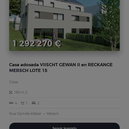
1 292 270 €
Casa adosada VIISCHT GEWAN II en RECKANGE
MERSCH LOTE 15
Casa
160 m 2
4
1
2
Rue Camille Kléber
Mersch
Seguir leyendo