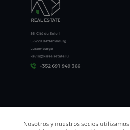
86, Cité du Soleil
L-3229 Bettembourg
Luxemburgo
kevin@ksrealestate.lu
+352 691 949 366
Nosotros y nuestros socios utilizamos