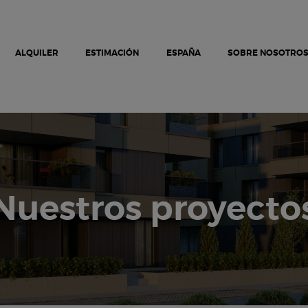
NUEVOS PROYECTOS
VENTA
ALQUILER
ALQUILER
ESTIMACIÓN
ESPAÑA
SOBRE NOSOTRO
ESPAÑA
SOBRE NOSOTROS
ESTIMACIÓN
CONTÁCTENOS
Nuestros proyecto