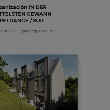
banización IN DER
TTELSTEN GEWANN
PELDANGE / SÛR
 Laduno
Erpeldange-sur-Sûre