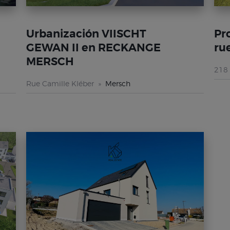
Urbanización VIISCHT
Pr
GEWAN II en RECKANGE
ru
MERSCH
218 
Rue Camille Kléber
Mersch