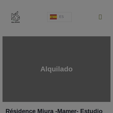
ES
NUEVOS PROYECTOS
Alquilado
VENTA
ALQUILER
ESPAÑA
SOBRE NOSOTROS
ESTIMACIÓN
CONTÁCTENOS
Résidence Miura -Mamer- Estudio