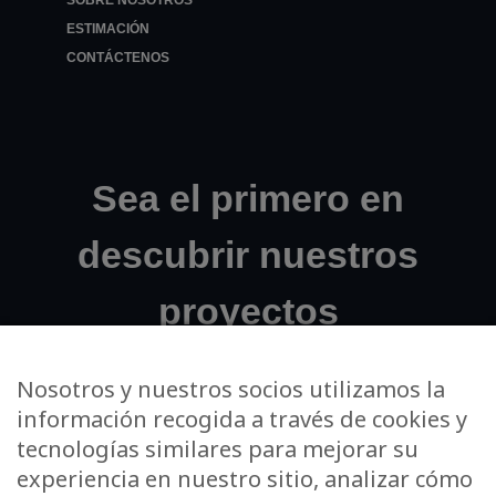
SOBRE NOSOTROS
ESTIMACIÓN
CONTÁCTENOS
Sea el primero en
descubrir nuestros
proyectos
exclusivos.
Nosotros y nuestros socios utilizamos la
información recogida a través de cookies y
tecnologías similares para mejorar su
Su dirección de correo electrónico
experiencia en nuestro sitio, analizar cómo