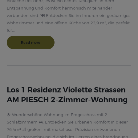
einfache Residenz, es ist ein echtes Refugium, in dem
Entspannung und Komfort harmonisch miteinander
verbunden sind. 🍽️ Entdecken Sie im Inneren ein geräumiges
Wohnzimmer und eine offene Küche von 22,9 m², die perfekt
für...
Read more
Los 1 Residenz Violette Strassen
AM PIESCH 2-Zimmer-Wohnung
🌟 Wunderschöne Wohnung im Erdgeschoss mit 2
Schlafzimmern 🛌. Entdecken Sie urbanen Komfort in dieser
76,4m² 📐 großen, mit makelloser Präzision entworfenen
Erdgeschosswohnung, die sich im Herzen eines brandneuen