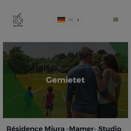
DE
NEUE PROJEKTE
Gemietet
AUSVERKAUF
VERLEIH
SPANIEN
ÜBER UNS
SCHÄTZUNG
KONTAKTIEREN SIE
Résidence Miura -Mamer- Studio
UNS