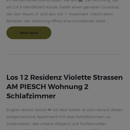
im Herzen eines brandneuen Viertels 🏙️. Die Wohnung, die
als Lot 9 identifiziert wurde, bietet einen genialen Grundriss,
der den Raum 🌌 und den Stil ✨ maximiert. Gleich beim
Betreten der Wohnung öffnet eine einladende Halle ...
Read more
Los 12 Residenz Violette Strassen
AM PIESCH Wohnung 2
Schlafzimmer
English version below 🔑 KS Real Estate ist stolz darauf, dieses
zeitgenössische Apartment mit zwei Schlafzimmern zu
präsentieren, das urbane Eleganz und Funktionalität