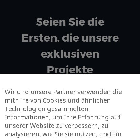
Seien Sie die
Ersten, die unsere
exklusiven
Projekte
entdecken!
Wir und unsere Partner verwenden die
mithilfe von Cookies und ähnlichen
Technologien gesammelten
Deine E-Mail-Adresse
Informationen, um Ihre Erfahrung auf
unserer Website zu verbessern, zu
Ich stimme zu, m'den Newsletter zu abonnieren und
analysieren, wie Sie sie nutzen, und für
meine Daten nur zu diesem Zweck zu verwenden.