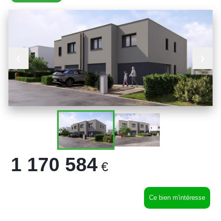
❮
❯
1 170 584
€
Ce bien m'intéresse