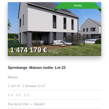
Vente
1 474 179 €
Sprinkange -Maison isolée- Lot 23
Maison
2
2
147 m
Terrasse
22 m
4
2
1
Rue de la Croix
Dippach