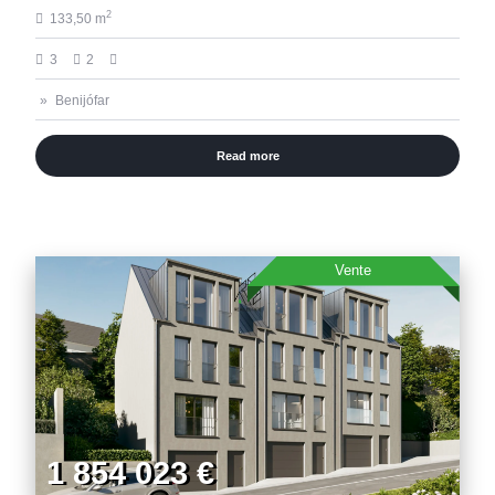
2
133,50 m
3
2
Benijófar
Read more
Vente
1 854 023 €