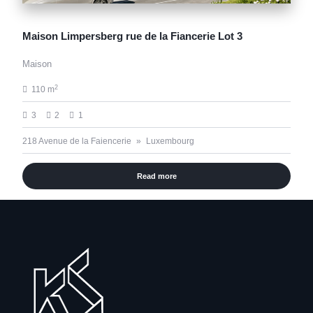
Maison Limpersberg rue de la Fiancerie Lot 3
Maison
2
110 m
3
2
1
218 Avenue de la Faiencerie
Luxembourg
Read more