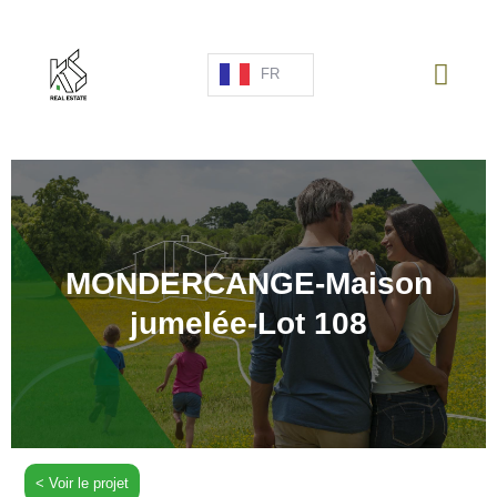
FR
PROJETS NEUFS
VENTE
LOCATION
MONDERCANGE-Maison
ESPAGNE
jumelée-Lot 108
A PROPOS
ESTIMATION
NOUS CONTACTER
< Voir le projet