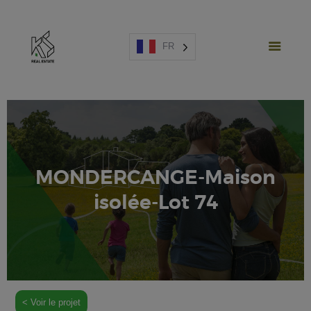
FR
PROJETS NEUFS
MONDERCANGE-Maison
VENTE
isolée-Lot 74
LOCATION
ESPAGNE
A PROPOS
ESTIMATION
NOUS CONTACTER
< Voir le projet