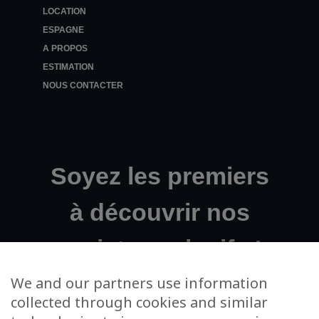
LOCATION
ESPAGNE
A PROPOS
ESTIMATION
NOUS CONTACTER
Soyez les premiers
à découvrir nos
projets exclusifs !
We and our partners use information
collected through cookies and similar
Votre adresse email