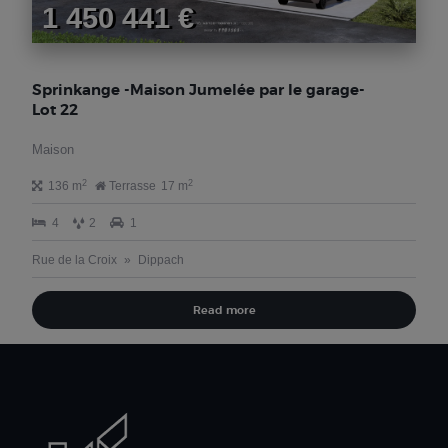
1 450 441 €
Sprinkange -Maison Jumelée par le garage-
Lot 22
Maison
2
2
136 m
Terrasse
17 m
4
2
1
Rue de la Croix
Dippach
Read more