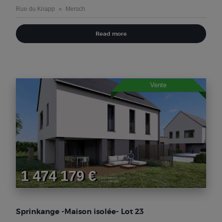
Rue du Knapp
Mersch
Read more
Vente
1 474 179 €
Sprinkange -Maison isolée- Lot 23