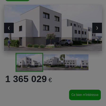
❮
❯
1 365 029
€
Ce bien m'intéresse