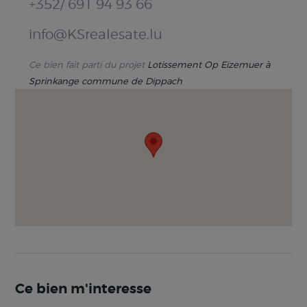
+352/ 691 94 93 66
info@KSrealesate.lu
Ce bien fait parti du projet
Lotissement Op Eizemuer à
Sprinkange commune de Dippach
Ce bien m'interesse