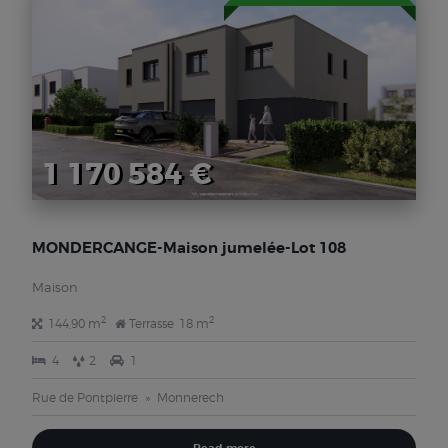
1 170 584 €
MONDERCANGE-Maison jumelée-Lot 108
Maison
2
2
144,90 m
Terrasse
18 m
4
2
1
Rue de Pontpierre
Monnerech
Read more