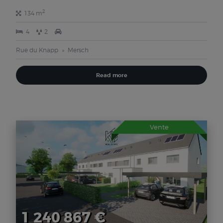
2
134 m
4
2
Rue du Knapp
Mersch
Read more
Vente
1 240 867 €