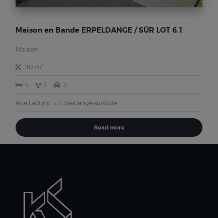
Maison en Bande ERPELDANGE / SÛR LOT 6.1
Maison
2
162 m
4
2
3
Rue Laduno
Erpeldange-sur-Sûre
Read more