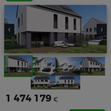
❮
❯
1 474 179
€