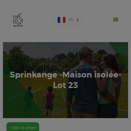
FR
PROJETS NEUFS
Sprinkange -Maison isolée-
VENTE
Lot 23
LOCATION
ESPAGNE
A PROPOS
ESTIMATION
NOUS CONTACTER
< Voir le projet