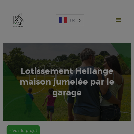
FR
Lotissement Hellange
PROJETS NEUFS
maison jumelée par le
VENTE
LOCATION
garage
ESPAGNE
A PROPOS
ESTIMATION
NOUS CONTACTER
< Voir le projet