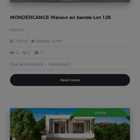
MONDERCANGE-Maison en bande-Lot 128
Maison
2
2
155 m
Terrasse
15 m
4
2
2
Rue de Pontpierre
Monnerech
Read more
Vente