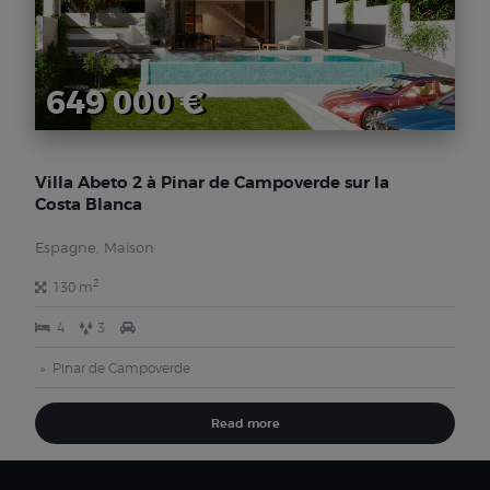
649 000 €
Villa Abeto 2 à Pinar de Campoverde sur la
Costa Blanca
Espagne, Maison
2
130 m
4
3
Pinar de Campoverde
Read more