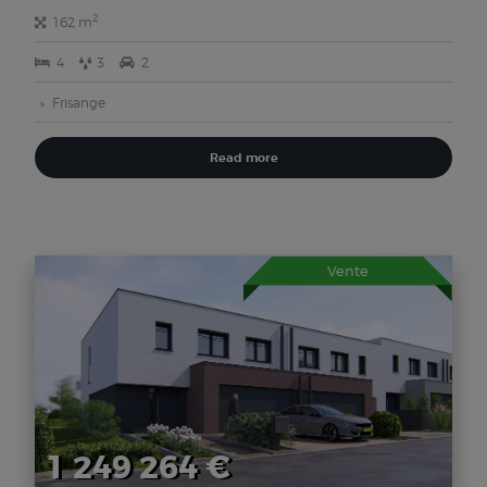
2
162 m
4
3
2
Frisange
Read more
Vente
1 249 264 €