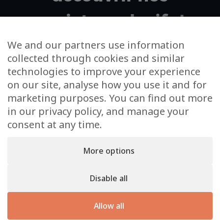
projets exclusifs !
We and our partners use information
collected through cookies and similar
Votre adresse email
technologies to improve your experience
on our site, analyse how you use it and for
J’accepte de m’inscrire à la newsletter et à
marketing purposes. You can find out more
l’utilisation de mes données dans cet unique cadre
in our privacy policy, and manage your
consent at any time.
More options
Disable all
KS Real Estate © 2026. Un site
Inside Communication
–
Mentions
Allow all
légales