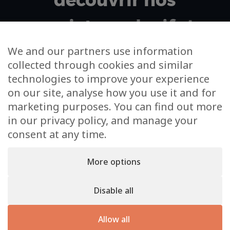
découvrir nos
projets exclusifs !
We and our partners use information
collected through cookies and similar
Votre adresse email
technologies to improve your experience
on our site, analyse how you use it and for
J’accepte de m’inscrire à la newsletter et à
marketing purposes. You can find out more
l’utilisation de mes données dans cet unique cadre
in our privacy policy, and manage your
consent at any time.
More options
Disable all
KS Real Estate © 2026. Un site
Allow all
Inside Communication
–
Mentions