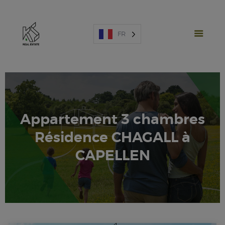
FR
Appartement 3 chambres
PROJETS NEUFS
Résidence CHAGALL à
VENTE
LOCATION
CAPELLEN
ESPAGNE
A PROPOS
ESTIMATION
NOUS CONTACTER