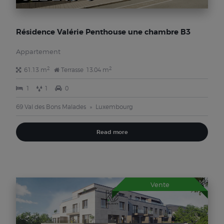
Résidence Valérie Penthouse une chambre B3
Appartement
2
2
61.13 m
Terrasse
13.04 m
1
1
0
69 Val des Bons Malades
Luxembourg
Read more
Vente