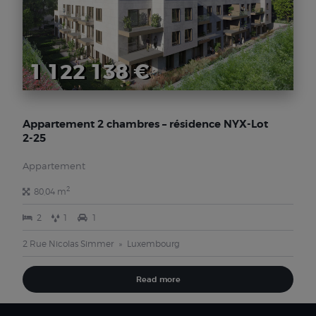
1 122 138 €
Appartement 2 chambres – résidence NYX-Lot
2-25
Appartement
2
80,04 m
2
1
1
2 Rue Nicolas Simmer
Luxembourg
Read more