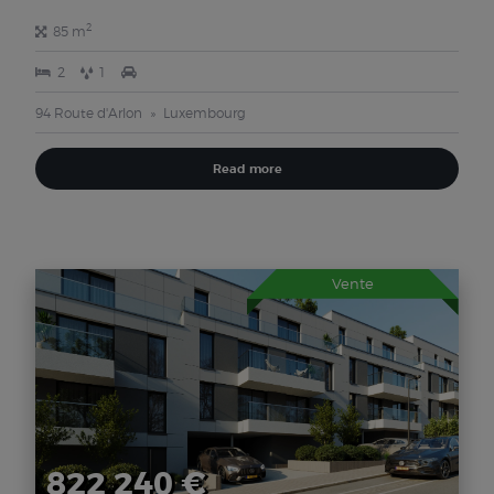
2
85 m
2
1
94 Route d'Arlon
Luxembourg
Read more
Vente
822 240 €