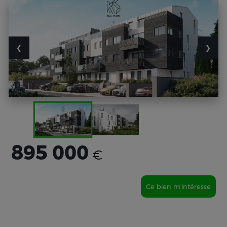
❮
❯
895 000
€
Ce bien m'intéresse