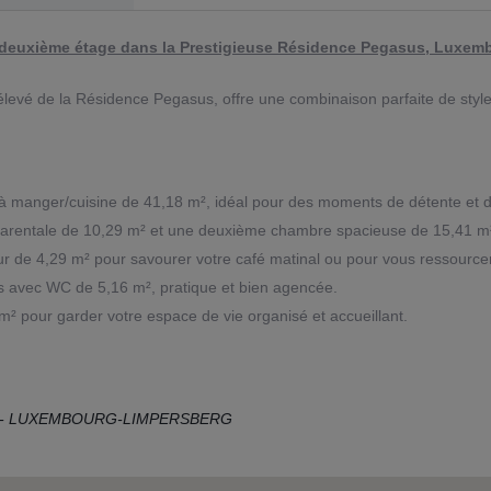
deuxième étage dans la Prestigieuse Résidence Pegasus, Luxem
levé de la Résidence Pegasus, offre une combinaison parfaite de style 
e à manger/cuisine de 41,18 m², idéal pour des moments de détente et d
entale de 10,29 m² et une deuxième chambre spacieuse de 15,41 m², of
ur de 4,29 m² pour savourer votre café matinal ou pour vous ressourcer
ns avec WC de 5,16 m², pratique et bien agencée.
² pour garder votre espace de vie organisé et accueillant.
S- LUXEMBOURG-LIMPERSBERG