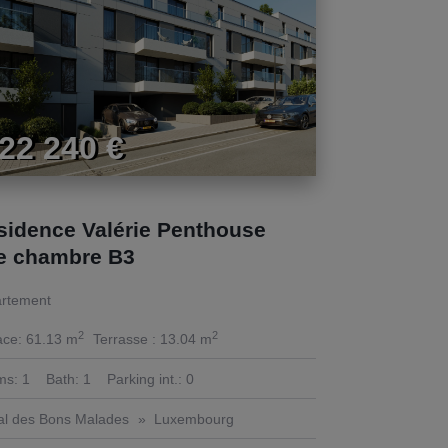
22 240 €
sidence Valérie Penthouse
e chambre B3
rtement
2
2
ace:
61.13 m
Terrasse :
13.04 m
ms:
1
Bath:
1
Parking int.:
0
al des Bons Malades
Luxembourg