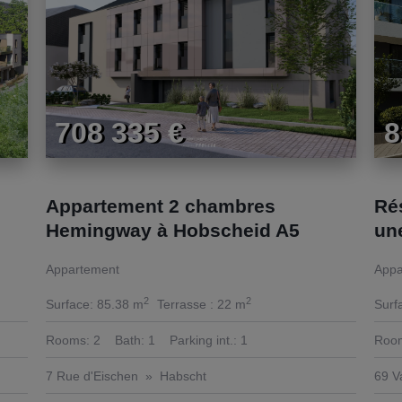
708 335 €
8
Appartement 2 chambres
Ré
Hemingway à Hobscheid A5
un
Appartement
Appa
2
2
Surface:
85.38 m
Terrasse :
22 m
Surf
Rooms:
2
Bath:
1
Parking int.:
1
Roo
7 Rue d'Eischen
Habscht
69 V