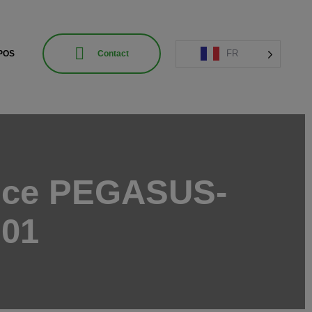
FR
POS
Contact
ence PEGASUS-
01