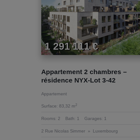
1 291 111 €
Appartement 2 chambres –
résidence NYX-Lot 3-42
Appartement
2
Surface:
83,32 m
Rooms:
2
Bath:
1
Garages:
1
2 Rue Nicolas Simmer
Luxembourg