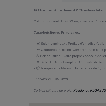
🏡 Charmant Appartement 2 Chambres 🛏 au 
Cet appartement de 75,92 m², situé à un étage é
Caractéristiques Principales:
– 🛋 Salon Lumineux : Profitez d’un séjour/sall
– 🛏 Chambres Paisibles: Comprend une suite par
– ☕ Balcon Intime : Votre propre espace extérie
– 🚿 Salle de Bains Complète: Une salle de bai
– 📦 Rangements Malins : Un débarras de 1,75 m
LIVRAISON JUIN 2026
Ce bien fait parti du projet
Résidence PEGASU