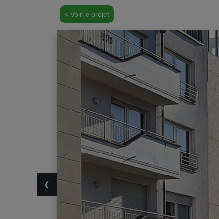
< Voir le projet
❮