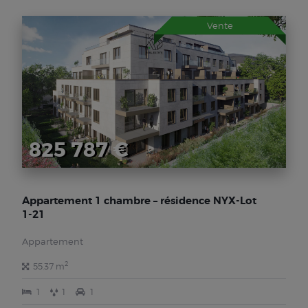
Vente
825 787 €
Appartement 1 chambre – résidence NYX-Lot
1-21
Appartement
2
55,37 m
1
1
1