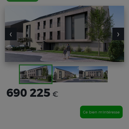
❮
❯
690 225
€
Ce bien m'intéresse