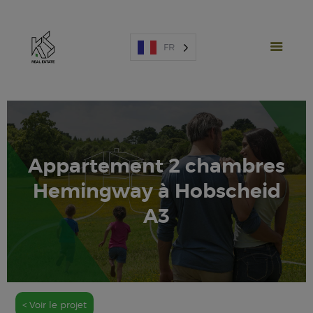
FR
Appartement 2 chambres
PROJETS NEUFS
Hemingway à Hobscheid
VENTE
LOCATION
A3
ESPAGNE
A PROPOS
ESTIMATION
NOUS CONTACTER
< Voir le projet