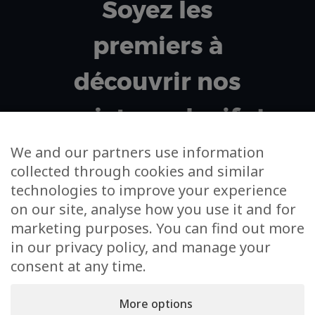
Soyez les
premiers à
découvrir nos
projets exclusifs !
We and our partners use information
collected through cookies and similar
Votre adresse email
technologies to improve your experience
on our site, analyse how you use it and for
J’accepte de m’inscrire à la newsletter et à
marketing purposes. You can find out more
l’utilisation de mes données dans cet unique cadre
in our privacy policy, and manage your
consent at any time.
More options