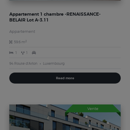
Appartement 1 chambre -RENAISSANCE-
BELAIR Lot A-3.11
Appartement
2
59,6 m
1
1
94 Route d'Arlon
Luxembourg
Read more
Vente