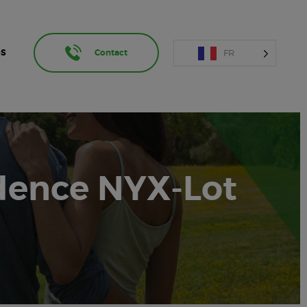
FR
OS
Contact
dence NYX-Lot