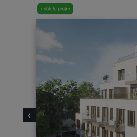
< Voir le projet
❮