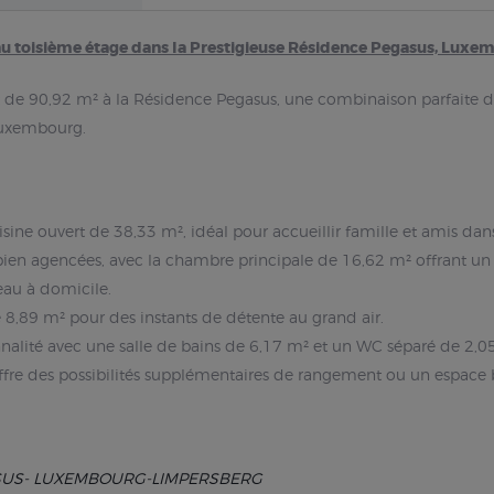
 toisième étage dans la Prestigieuse Résidence Pegasus, Luxe
e 90,92 m² à la Résidence Pegasus, une combinaison parfaite d
 Luxembourg.
uisine ouvert de 38,33 m², idéal pour accueillir famille et amis d
ien agencées, avec la chambre principale de 16,62 m² offrant un
eau à domicile.
de 8,89 m² pour des instants de détente au grand air.
onnalité avec une salle de bains de 6,17 m² et un WC séparé de 2,0
offre des possibilités supplémentaires de rangement ou un espace 
ASUS- LUXEMBOURG-LIMPERSBERG