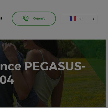
FR
OS
Contact
ence PEGASUS-
.04