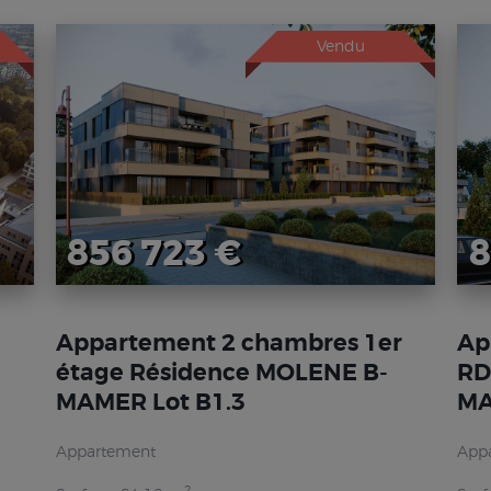
Vendu
856 723 €
8
Appartement 2 chambres 1er
Ap
étage Résidence MOLENE B-
RD
MAMER Lot B1.3
MA
Appartement
App
2