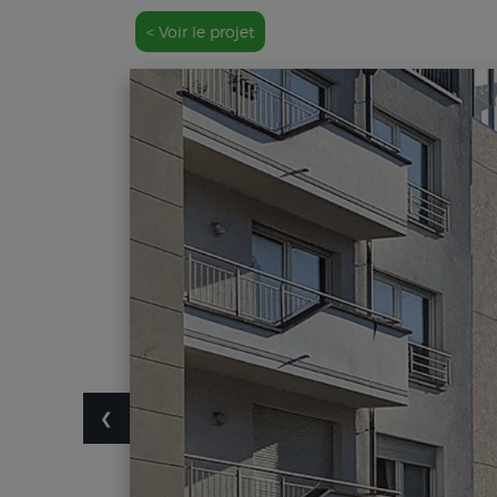
< Voir le projet
❮