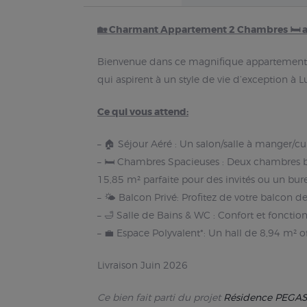
🏡 Charmant Appartement 2 Chambres 🛏 au
Bienvenue dans ce magnifique appartement d
qui aspirent à un style de vie d’exception à
Ce qui vous attend:
– 🏠 Séjour Aéré : Un salon/salle à manger/c
– 🛏️ Chambres Spacieuses : Deux chambres b
15,85 m² parfaite pour des invités ou un bur
– 🌤️ Balcon Privé: Profitez de votre balcon 
– 🛁 Salle de Bains & WC : Confort et foncti
– 💼 Espace Polyvalent*: Un hall de 8,94 m² 
Livraison Juin 2026
Ce bien fait parti du projet
Résidence PEG