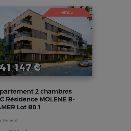
Vendu
41 147 €
partement 2 chambres
C Résidence MOLENE B-
MER Lot B0.1
artement
2