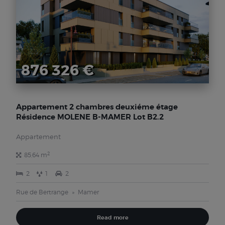
876 326 €
Appartement 2 chambres deuxiéme étage
Résidence MOLENE B-MAMER Lot B2.2
Appartement
2
85,64 m
2
1
2
Rue de Bertrange
Mamer
Read more