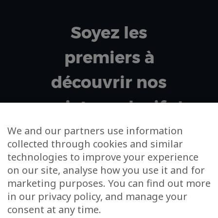
Soyez les
premiers à
découvrir nos
projets exclusifs !
We and our partners use information
collected through cookies and similar
Votre adresse email
technologies to improve your experience
on our site, analyse how you use it and for
J’accepte de m’inscrire à la newsletter et à
marketing purposes. You can find out more
l’utilisation de mes données dans cet unique cadre
in our privacy policy, and manage your
consent at any time.