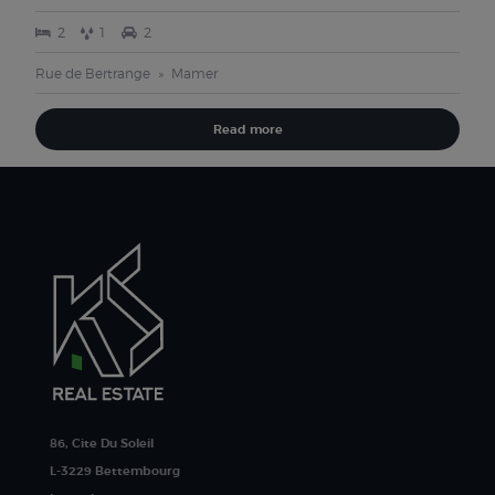
2
1
2
Rue de Bertrange
Mamer
Read more
86, Cite Du Soleil
L-3229 Bettembourg