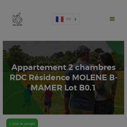
FR
Appartement 2 chambres
PROJETS NEUFS
RDC Résidence MOLENE B-
VENTE
LOCATION
MAMER Lot B0.1
ESPAGNE
A PROPOS
ESTIMATION
NOUS CONTACTER
< Voir le projet