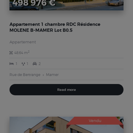
498 976 €
Appartement 1 chambre RDC Résidence
MOLENE B-MAMER Lot B0.5
Appartement
2
48,64 m
1
1
2
Rue de Bertrange
Mamer
Read more
Vendu