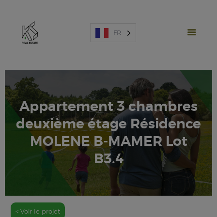
FR
Appartement 3 chambres
PROJETS NEUFS
deuxième étage Résidence
VENTE
MOLENE B-MAMER Lot
LOCATION
B3.4
ESPAGNE
A PROPOS
ESTIMATION
NOUS CONTACTER
< Voir le projet