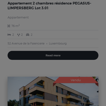
Appartement 2 chambres résidence PEGASUS-
LIMPERSBERG Lot 3.01
Appartement
2
76 m
2
2
2
52 Avenue de la Faiencerie
Luxembourg
Read more
Vendu