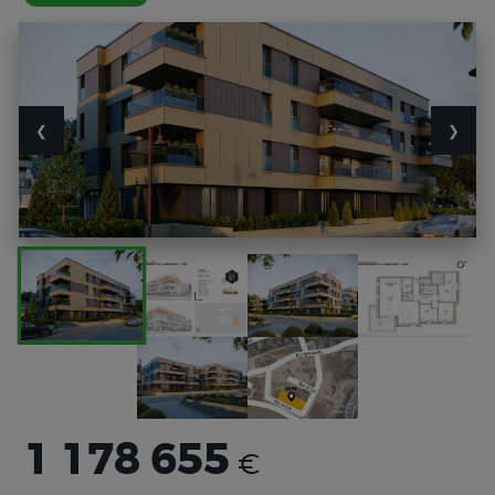
❮
❯
1 178 655
€