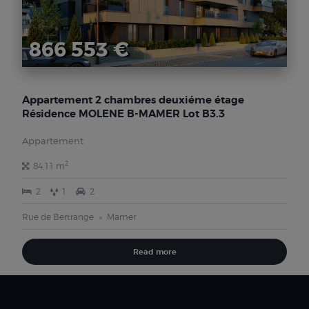
866 553 €
Appartement 2 chambres deuxiéme étage
Résidence MOLENE B-MAMER Lot B3.3
Appartement
2
84,11 m
2
1
2
Rue de Bertrange
Mamer
Read more