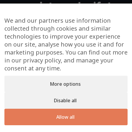
projets exclusifs !
We and our partners use information
collected through cookies and similar
Votre adresse email
technologies to improve your experience
on our site, analyse how you use it and for
J’accepte de m’inscrire à la newsletter et à
marketing purposes. You can find out more
l’utilisation de mes données dans cet unique cadre
in our privacy policy, and manage your
consent at any time.
More options
Disable all
KS Real Estate © 2026. Un site
Inside Communication
–
Mentions
Allow all
légales