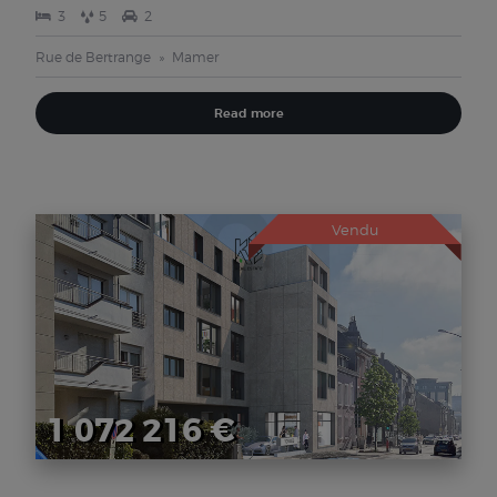
3
5
2
Rue de Bertrange
Mamer
Read more
Vendu
1 072 216 €