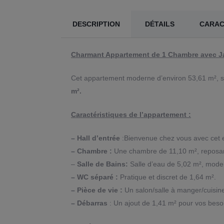
DESCRIPTION
DÉTAILS
CARAC
Charmant Appartement de 1 Chambre avec J
Cet appartement moderne d’environ 53,61 m², si
m².
Caractéristiques de l’appartement :
– Hall d’entrée
:Bienvenue chez vous avec cet e
– Chambre :
Une chambre de 11,10 m², reposan
–
Salle de Bains:
Salle d’eau de 5,02 m², mode
– WC séparé :
Pratique et discret de 1,64 m².
– Pièce de vie :
Un salon/salle à manger/cuisine
– Débarras
: Un ajout de 1,41 m² pour vos beso