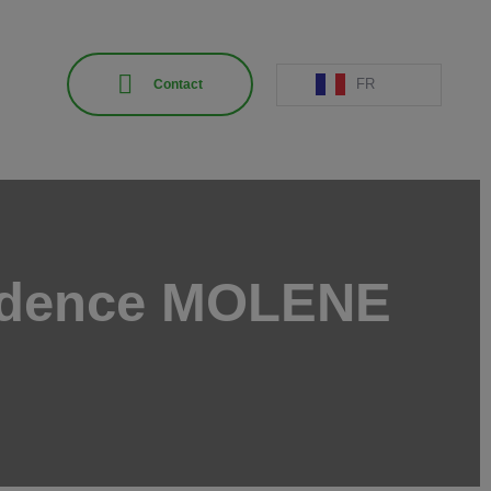
FR
Contact
idence MOLENE