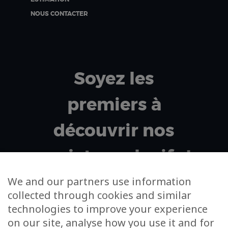
NOUS CONTACTER
Soyez les
premiers à
découvrir nos
projets exclusifs !
We and our partners use information
collected through cookies and similar
Votre adresse email
technologies to improve your experience
on our site, analyse how you use it and for