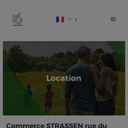
FR
PROJETS NEUFS
Location
VENTE
LOCATION
ESPAGNE
A PROPOS
ESTIMATION
NOUS CONTACTER
Commerce STRASSEN rue du