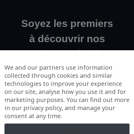
Soyez les premiers
à découvrir nos
projets exclusifs !
We and our partners use information
collected through cookies and similar
Votre adresse email
technologies to improve your experience
on our site, analyse how you use it and for
J’accepte de m’inscrire à la newsletter et à l’utilisation de
marketing purposes. You can find out more
mes données dans cet unique cadre
in our privacy policy, and manage your
consent at any time.
More options