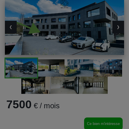
❮
❯
7500
€ / mois
Ce bien m'intéresse