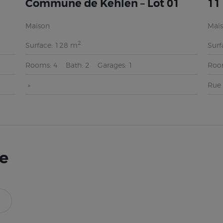
Commune de Kehlen – Lot 01
11
Maison
Mai
2
Surface:
128 m
Surf
Rooms:
4
Bath:
2
Garages:
1
Roo
Rue 
se