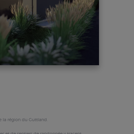
e la région du Guttland.
es et de sentiers de randonnée y tracent