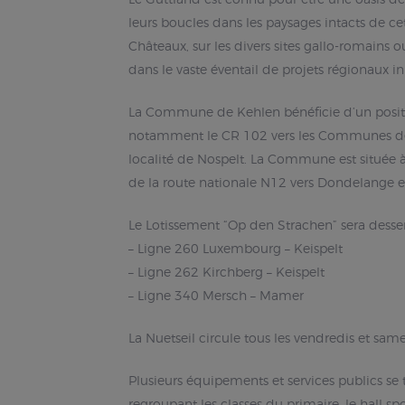
leurs boucles dans les paysages intacts de cet
Châteaux, sur les divers sites gallo-romains 
dans le vaste éventail de projets régionaux i
La Commune de Kehlen bénéficie d’un positio
notamment le CR 102 vers les Communes de Me
localité de Nospelt. La Commune est située 
de la route nationale N12 vers Dondelange e
Le Lotissement “Op den Strachen” sera desserv
– Ligne 260 Luxembourg – Keispelt
– Ligne 262 Kirchberg – Keispelt
– Ligne 340 Mersch – Mamer
La Nuetseil circule tous les vendredis et sa
Plusieurs équipements et services publics se
regroupant les classes du primaire, le hall 