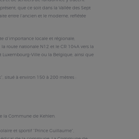
iprésent, que ce soit dans la Vallée des Sept
ite entre l’ancien et le moderne, reflétée
e d’importance locale et régionale,
a route nationale N12 et le CR 104A vers la
t Luxembourg-Ville ou la Belgique, ainsi que
”, situé à environ 150 à 200 mètres :
és de la Commune de Kehlen.
aire et sportif “Prince Guillaume”,
entre médical de la commune. La Commune de