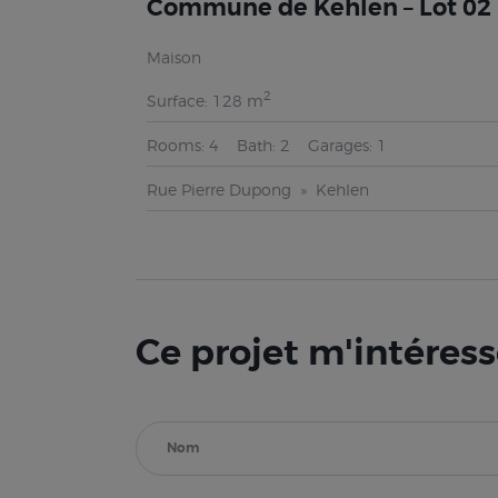
Commune de Kehlen – Lot 02
Maison
2
Surface:
128 m
Rooms:
4
Bath:
2
Garages:
1
Rue Pierre Dupong
Kehlen
Ce projet m'intéres