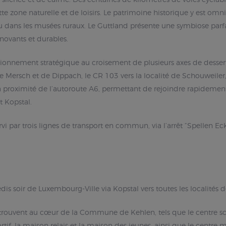
te zone naturelle et de loisirs. Le patrimoine historique y est omn
ou dans les musées ruraux. Le Guttland présente une symbiose parfa
nnovants et durables.
nnement stratégique au croisement de plusieurs axes de dessert
rsch et de Dippach, le CR 103 vers la localité de Schouweiler, l
à proximité de l’autoroute A6, permettant de rejoindre rapidemen
t Kopstal.
i par trois lignes de transport en commun, via l’arrêt “Spellen Eck
medis soir de Luxembourg-Ville via Kopstal vers toutes les localit
 trouvent au cœur de la Commune de Kehlen, tels que le centre scol
sportif, la maison relais et la maison des jeunes, ainsi que le c