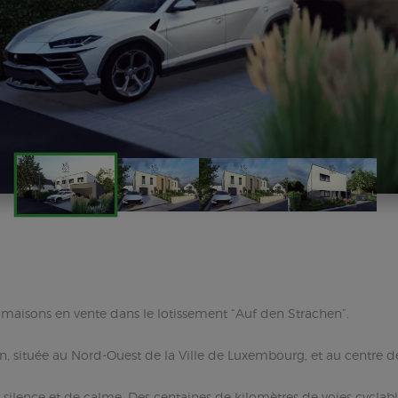
s maisons en vente dans le lotissement “Auf den Strachen”.
, située au Nord-Ouest de la Ville de Luxembourg, et au centre d
 silence et de calme. Des centaines de kilomètres de voies cyclabl