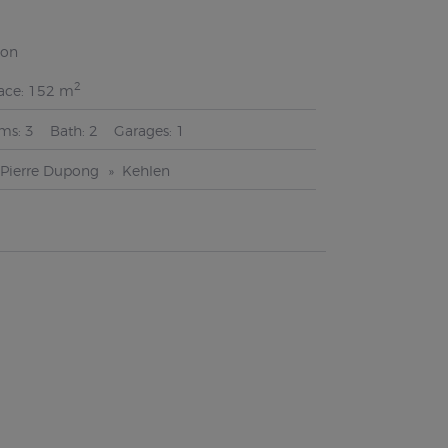
son
2
ace:
152 m
ms:
3
Bath:
2
Garages:
1
Pierre Dupong
Kehlen