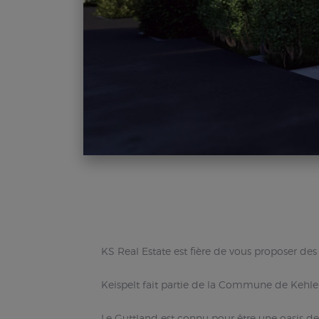
KS Real Estate est fière de vous proposer de
Keispelt fait partie de la Commune de Kehlen
Le Guttland est connu pour être une oasis de