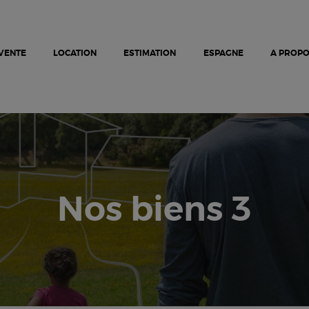
PROJETS NEUFS
VENTE
LOCATION
VENTE
LOCATION
ESTIMATION
ESPAGNE
A PROP
ESPAGNE
A PROPOS
ESTIMATION
NOUS CONTACTER
Nos biens 3