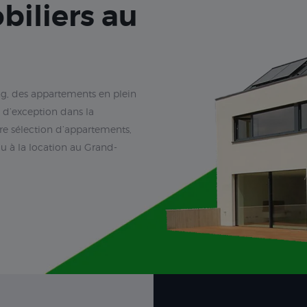
biliers au
g, des appartements en plein
d’exception dans la
 sélection d’appartements,
u à la location au Grand-