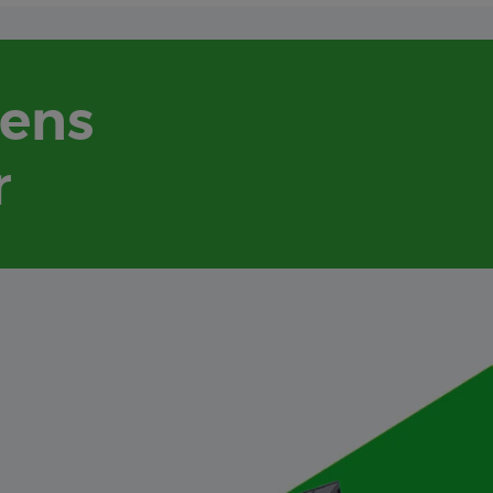
iens
r