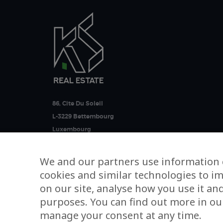
86, Cite Du Soleil
L-3229 Bettembourg
Luxembourg
kevin@ksrealestate.lu
+352 691 949 366
We and our partners use information 
cookies and similar technologies to i
on our site, analyse how you use it an
purposes. You can find out more in our
manage your consent at any time.