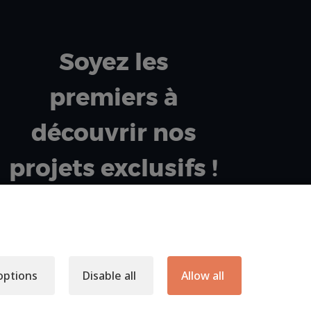
Soyez les
premiers à
découvrir nos
projets exclusifs !
Votre adresse email
options
Disable all
Allow all
J’accepte de m’inscrire à la newsletter et à
l’utilisation de mes données dans cet unique cadre