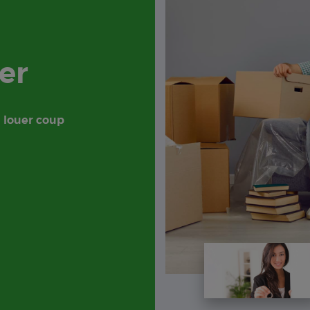
er
à louer coup