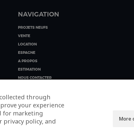
NAVIGATION
PROJETS NEUFS
VENTE
LOCATION
ESPAGNE
A PROPOS
ESTIMATION
NOUS CONTACTER
collected through
mprove your experience
d for marketing
More 
 privacy policy, and