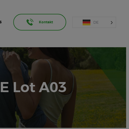
DE
S
Kontakt
E Lot A03