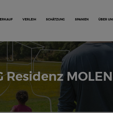
NEUE PROJEKTE
AUSVERKAUF
VERLEIH
ERKAUF
VERLEIH
SCHÄTZUNG
SPANIEN
ÜBER UN
SPANIEN
ÜBER UNS
SCHÄTZUNG
KONTAKTIEREN SIE UNS
G Residenz MOLEN