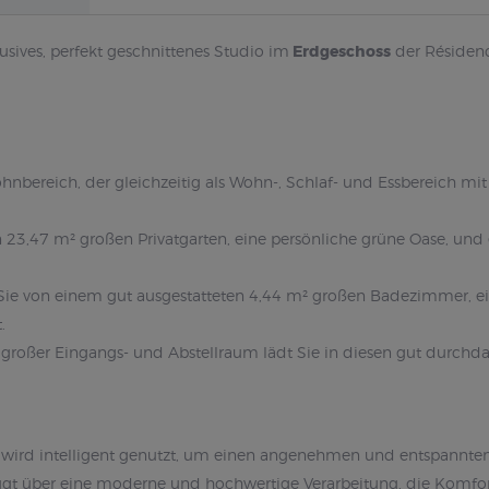
lusives, perfekt geschnittenes Studio im
Erdgeschoss
der Résidenc
nbereich, der gleichzeitig als Wohn-, Schlaf- und Essbereich mi
23,47 m² großen Privatgarten, eine persönliche grüne Oase, und ei
 Sie von einem gut ausgestatteten 4,44 m² großen Badezimmer, ei
.
² großer Eingangs- und Abstellraum lädt Sie in diesen gut durch
wird intelligent genutzt, um einen angenehmen und entspannten 
ügt über eine moderne und hochwertige Verarbeitung, die Komfor