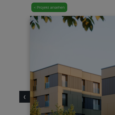
< Projekt ansehen
❮