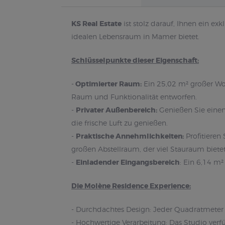
KS Real Estate
ist stolz darauf, Ihnen ein exk
idealen Lebensraum in Mamer bietet.
Schlüsselpunkte dieser Eigenschaft:
-
Optimierter Raum:
Ein 25,02 m² großer Woh
Raum und Funktionalität entworfen.
-
Privater Außenbereich:
Genießen Sie einen 
die frische Luft zu genießen.
-
Praktische Annehmlichkeiten:
Profitieren
großen Abstellraum, der viel Stauraum bietet
-
Einladender Eingangsbereich
: Ein 6,14 m
Die Molène Residence Experience:
- Durchdachtes Design: Jeder Quadratmeter 
- Hochwertige Verarbeitung: Das Studio verf