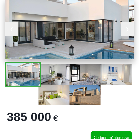
❮
❯
385 000
€
Ce bien m'intéresse