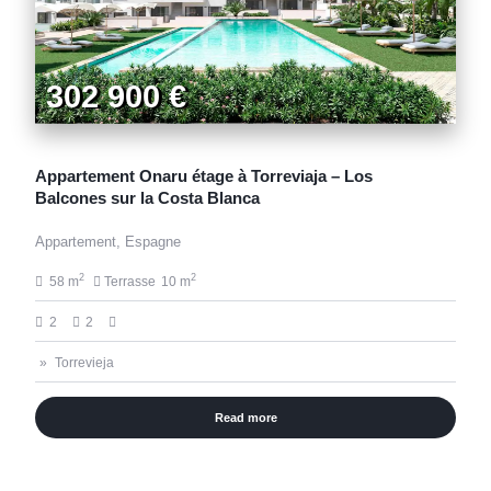
302 900 €
Appartement Onaru étage à Torreviaja – Los
Balcones sur la Costa Blanca
Appartement, Espagne
2
2
58 m
Terrasse
10 m
2
2
Torrevieja
Read more