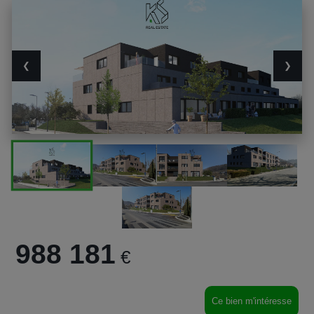
❮
❯
988 181
€
Ce bien m'intéresse