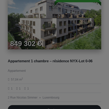
849 302 €
Appartement 1 chambre – résidence NYX-Lot 0-06
Appartement
2
57,04 m
1
1
1
2 Rue Nicolas Simmer
Luxembourg