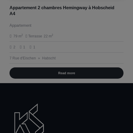
Appartement 2 chambres Hemingway à Hobscheid
A4
Appartement
2
2
79 m
Terrasse
22 m
2
1
1
7 Rue d'Eischen
Habscht
Read more