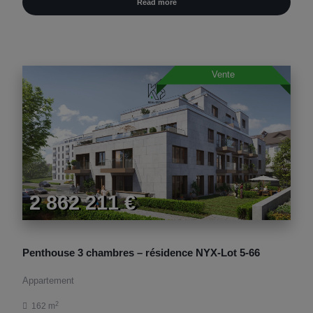
Read more
Vente
2 862 211 €
Penthouse 3 chambres – résidence NYX-Lot 5-66
Appartement
2
162 m