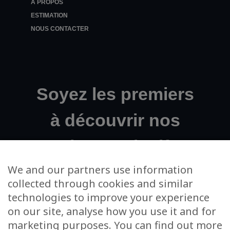
A PROPOS
ESTIMATION
NOUS CONTACTER
Soyez les premiers
à découvrir nos
projets exclusifs !
We and our partners use information
collected through cookies and similar
Votre adresse email
technologies to improve your experience
on our site, analyse how you use it and for
J’accepte de m’inscrire à la newsletter et à l’utilisation de
marketing purposes. You can find out more