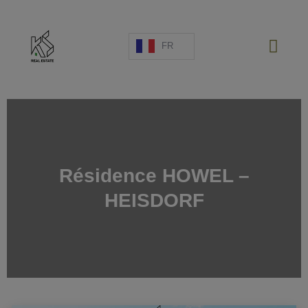
FR
PROJETS NEUFS
Résidence HOWEL –
VENTE
HEISDORF
LOCATION
ESPAGNE
A PROPOS
ESTIMATION
NOUS CONTACTER