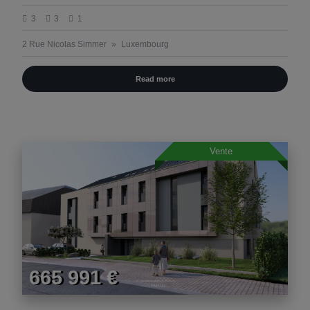
3
3
1
2 Rue Nicolas Simmer
Luxembourg
Read more
Vente
665 991 €