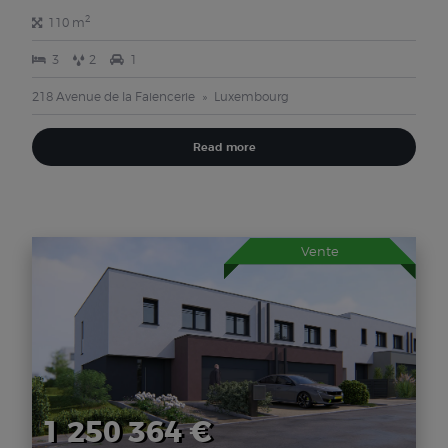
2
110 m
3
2
1
218 Avenue de la Faiencerie
Luxembourg
Read more
Vente
1 250 364 €