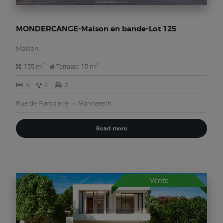
MONDERCANGE-Maison en bande-Lot 125
Maison
2
2
155 m
Terrasse
15 m
4
2
2
Rue de Pontpierre
Monnerech
Read more
Vente