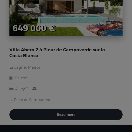
649 000 €
Villa Abeto 2 à Pinar de Campoverde sur la
Costa Blanca
Espagne, Maison
2
130 m
4
3
Pinar de Campoverde
Read more