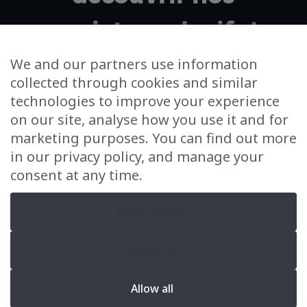
projets exclusifs !
We and our partners use information
collected through cookies and similar
Votre adresse email
technologies to improve your experience
on our site, analyse how you use it and for
J’accepte de m’inscrire à la newsletter et à
marketing purposes. You can find out more
l’utilisation de mes données dans cet unique cadre
in our privacy policy, and manage your
consent at any time.
More options
Disable all
KS Real Estate © 2026. Un site
Inside Communication
–
Mentions
Allow all
légales