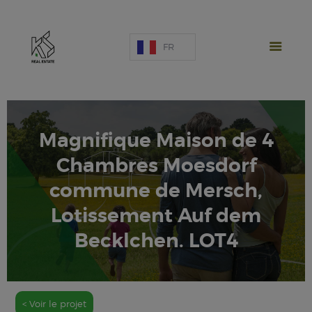
FR
Magnifique Maison de 4
Chambres Moesdorf
PROJETS NEUFS
commune de Mersch,
VENTE
LOCATION
Lotissement Auf dem
ESPAGNE
Becklchen. LOT4
A PROPOS
ESTIMATION
NOUS CONTACTER
< Voir le projet