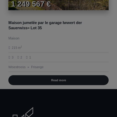
1 249 567 €
Maison jumelée par le garage Iwwert der
Sauerwiss» Lot 35
Maison
2
215 m
3
2
1
Wisestrooss
Frisange
Read more