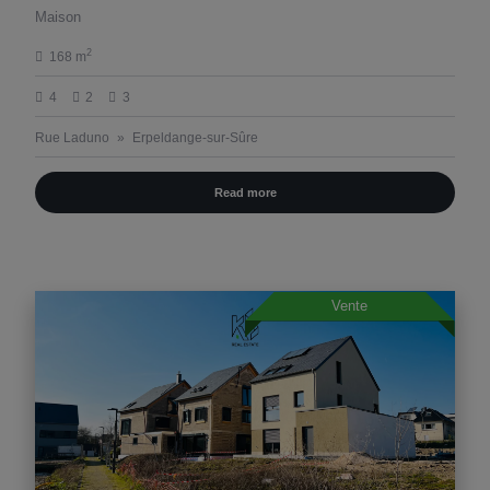
Maison
2
168 m
4
2
3
Rue Laduno
Erpeldange-sur-Sûre
Read more
Vente