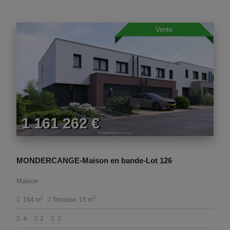
Vente
1 161 262 €
MONDERCANGE-Maison en bande-Lot 126
Maison
2
2
154 m
Terrasse
15 m
4
2
2