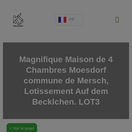
FR
Magnifique Maison de 4
Chambres Moesdorf
PROJETS NEUFS
commune de Mersch,
VENTE
LOCATION
Lotissement Auf dem
ESPAGNE
Becklchen. LOT3
A PROPOS
ESTIMATION
NOUS CONTACTER
< Voir le projet