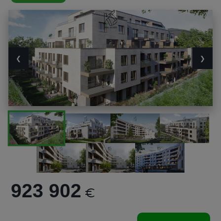
❮
❯
923 902
€