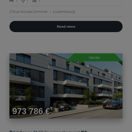
1
1
1
2 Rue Nicolas Simmer
Luxembourg
Read more
Vente
973 786 €