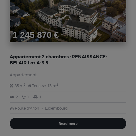
1 245 870 €
Appartement 2 chambres -RENAISSANCE-
BELAIR Lot A-3.5
Appartement
2
2
85 m
Terrasse
13 m
2
1
1
94 Route d'Arlon
Luxembourg
Read more