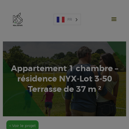
FR
Appartement 1 chambre –
PROJETS NEUFS
résidence NYX-Lot 3-50
VENTE
LOCATION
Terrasse de 37 m ²
ESPAGNE
A PROPOS
ESTIMATION
NOUS CONTACTER
< Voir le projet