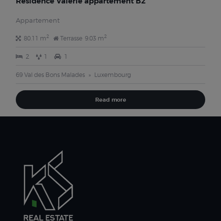
Résidence Valérie appartement B2
Appartement
2
2
80.11 m
Terrasse
9.03 m
2
1
1
69 Val des Bons Malades
Luxembourg
Read more