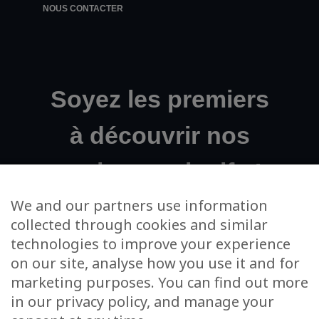
NOUS CONTACTER
Soyez les premiers
à découvrir nos
projets exclusifs !
We and our partners use information
collected through cookies and similar
Votre adresse email
technologies to improve your experience
on our site, analyse how you use it and for
J’accepte de m’inscrire à la newsletter et à
marketing purposes. You can find out more
l’utilisation de mes données dans cet unique cadre
in our privacy policy, and manage your