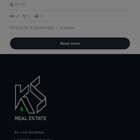
2
67 m
2
1
2
29 Rue Du X Septembre
Strassen
Read more
86, Cite Du Soleil