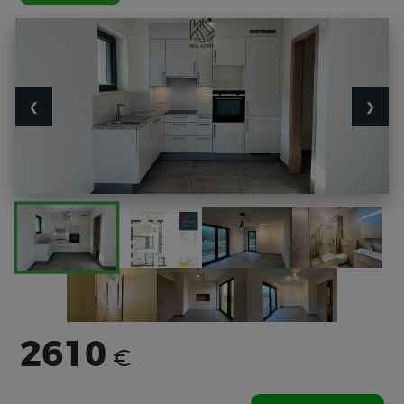
❮
❯
2610
€