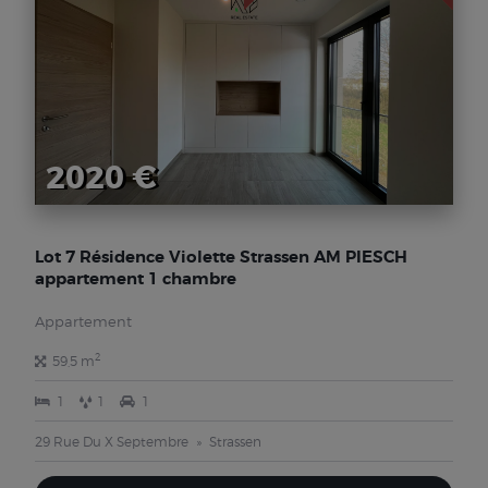
2020 €
Lot 7 Résidence Violette Strassen AM PIESCH
appartement 1 chambre
Appartement
2
59,5 m
1
1
1
29 Rue Du X Septembre
Strassen