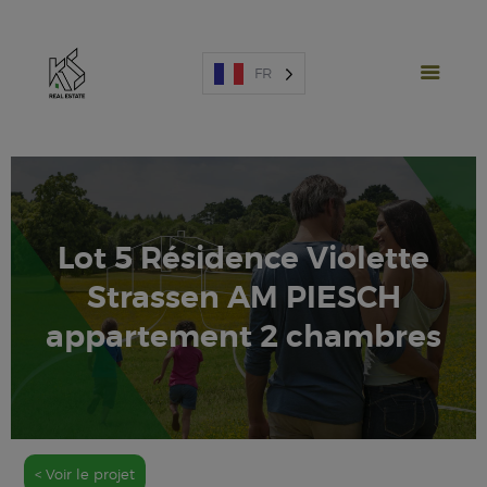
FR
Lot 5 Résidence Violette
PROJETS NEUFS
Strassen AM PIESCH
VENTE
LOCATION
appartement 2 chambres
ESPAGNE
A PROPOS
ESTIMATION
NOUS CONTACTER
< Voir le projet