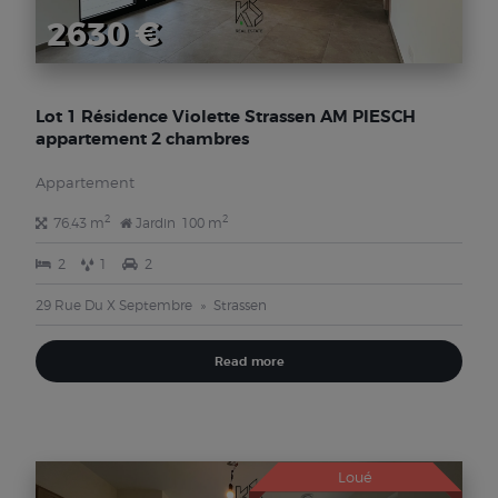
2630 €
Lot 1 Résidence Violette Strassen AM PIESCH
appartement 2 chambres
Appartement
2
2
76,43 m
Jardin
100 m
2
1
2
29 Rue Du X Septembre
Strassen
Read more
Loué