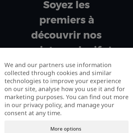
Soyez les
premiers à
découvrir nos
projets exclusifs !
We and our partners use information
collected through cookies and similar
Votre adresse email
technologies to improve your experience
on our site, analyse how you use it and for
J’accepte de m’inscrire à la newsletter et à
marketing purposes. You can find out more
l’utilisation de mes données dans cet unique cadre
in our privacy policy, and manage your
consent at any time.
More options