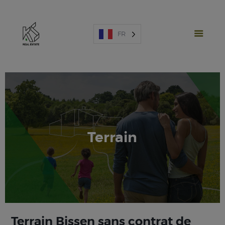
FR
PROJETS NEUFS
Terrain
VENTE
LOCATION
ESPAGNE
A PROPOS
ESTIMATION
NOUS CONTACTER
Terrain Bissen sans contrat de