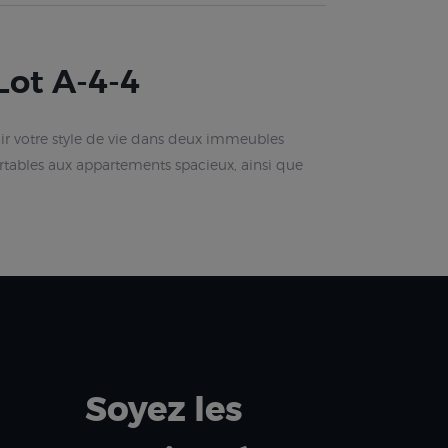
ot A-4-4
r votre style de vie dans deux immeubles
rtables aux appartements spacieux, ainsi que
Soyez les