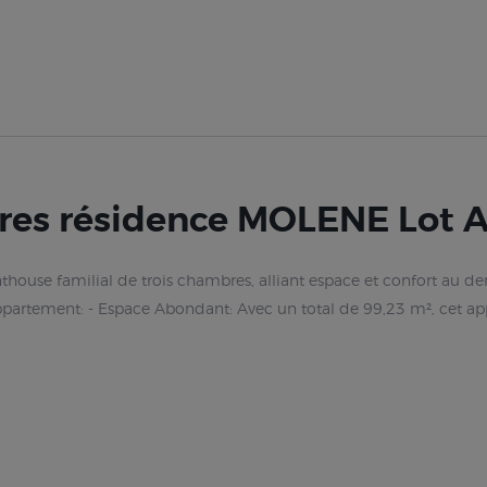
es résidence MOLENE Lot A
house familial de trois chambres, alliant espace et confort au der
ppartement: - Espace Abondant: Avec un total de 99,23 m², cet ap