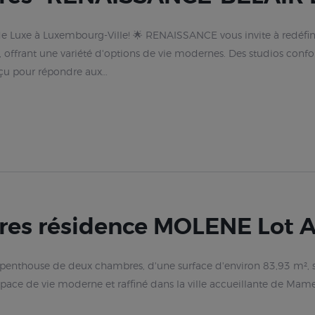
 Luxe à Luxembourg-Ville! 🌟 RENAISSANCE vous invite à redéfini
 offrant une variété d'options de vie modernes. Des studios confo
nçu pour répondre aux…
es résidence MOLENE Lot A
e penthouse de deux chambres, d'une surface d'environ 83,93 m²,
ce de vie moderne et raffiné dans la ville accueillante de Mamer