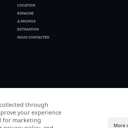
LOCATION
ESPAGNE
A PROPOS
ESTIMATION
NOUS CONTACTER
collected through
mprove your experience
d for marketing
More 
 privacy policy, and