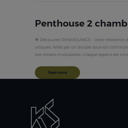
Penthouse 2 chamb
🌟 Découvrez RENAISSANCE - Votre résidence de
uniques, reliés par un double sous-sol commun,
des retraits modulables, chaque espace est co
Read more