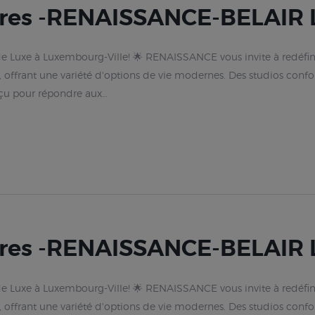
res -RENAISSANCE-BELAIR L
 Luxe à Luxembourg-Ville! 🌟 RENAISSANCE vous invite à redéfini
 offrant une variété d'options de vie modernes. Des studios confo
nçu pour répondre aux…
res -RENAISSANCE-BELAIR L
 Luxe à Luxembourg-Ville! 🌟 RENAISSANCE vous invite à redéfini
 offrant une variété d'options de vie modernes. Des studios confo