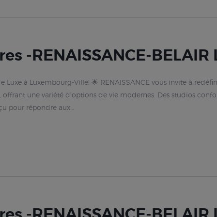
res -RENAISSANCE-BELAIR L
 Luxe à Luxembourg-Ville! 🌟 RENAISSANCE vous invite à redéfini
 offrant une variété d'options de vie modernes. Des studios confo
nçu pour répondre aux…
res -RENAISSANCE-BELAIR L