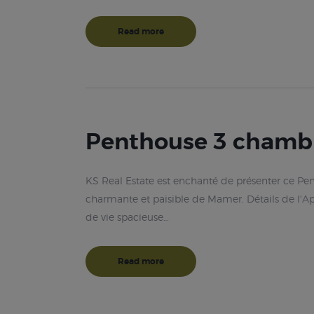
Read more
Penthouse 3 chambr
KS Real Estate est enchanté de présenter ce Pent
charmante et paisible de Mamer. Détails de l'A
de vie spacieuse…
Read more