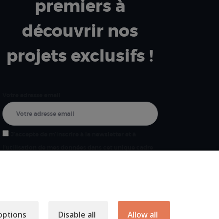
premiers à
découvrir nos
projets exclusifs !
Votre adresse email
J’accepte de m’inscrire à la newsletter et à
l’utilisation de mes données dans cet unique cadre
options
Disable all
Allow all