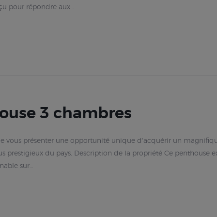
nçu pour répondre aux…
house 3 chambres
de vous présenter une opportunité unique d'acquérir un magnifiqu
lus prestigieux du pays. Description de la propriété Ce penthouse 
nable sur…