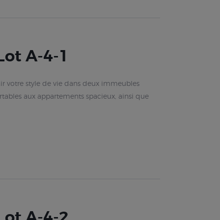
ot A-4-1
r votre style de vie dans deux immeubles
rtables aux appartements spacieux, ainsi que
ot A-4-2