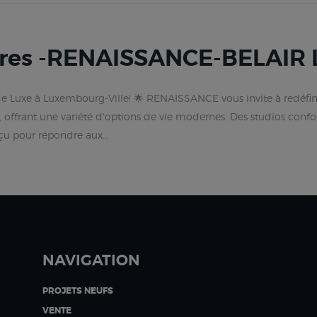
res -RENAISSANCE-BELAIR L
 Luxe à Luxembourg-Ville! 🌟 RENAISSANCE vous invite à redéfini
 offrant une variété d'options de vie modernes. Des studios confo
nçu pour répondre aux…
NAVIGATION
PROJETS NEUFS
VENTE