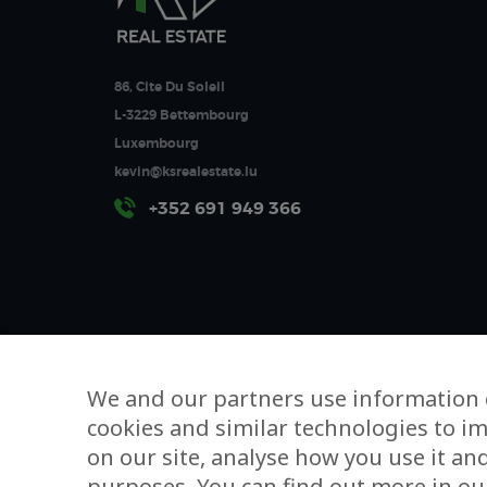
86, Cite Du Soleil
L-3229 Bettembourg
Luxembourg
kevin@ksrealestate.lu
+352 691 949 366
We and our partners use information 
cookies and similar technologies to i
on our site, analyse how you use it an
purposes. You can find out more in our