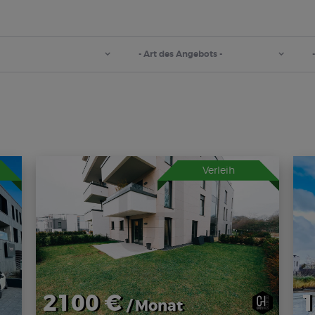
Verleih
2100 €
1
/ Monat