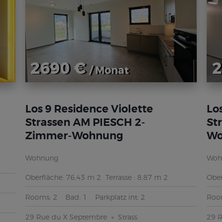
2690 €
2
/ Monat
Los 9 Residence Violette
Lo
Strassen AM PIESCH 2-
St
Zimmer-Wohnung
Wo
Wohnung
Woh
Oberfläche:
76,43 m 2
Terrasse :
8,87 m 2
Ober
Rooms:
2
Bad:
1
Parkplatz int:
2
Roo
29 Rue du X Septembre
Strass
29 