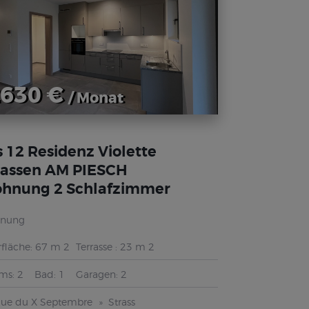
630 €
/ Monat
s 12 Residenz Violette
rassen AM PIESCH
hnung 2 Schlafzimmer
nung
fläche:
67 m 2
Terrasse :
23 m 2
ms:
2
Bad:
1
Garagen:
2
Rue du X Septembre
Strass