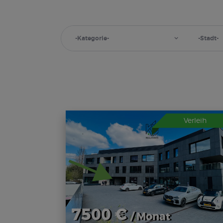
Verleih
7500 €
/ Monat