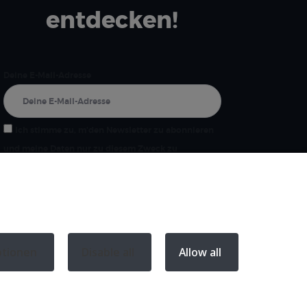
entdecken!
Deine E-Mail-Adresse
Ich stimme zu, m'den Newsletter zu abonnieren
und meine Daten nur zu diesem Zweck zu
verwenden.
ptionen
Disable all
Allow all
e Hinweise