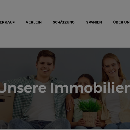
NEUE PROJEKTE
AUSVERKAUF
VERLEIH
ERKAUF
VERLEIH
SCHÄTZUNG
SPANIEN
ÜBER UN
SPANIEN
ÜBER UNS
SCHÄTZUNG
KONTAKTIEREN SIE UNS
Unsere Immobilie