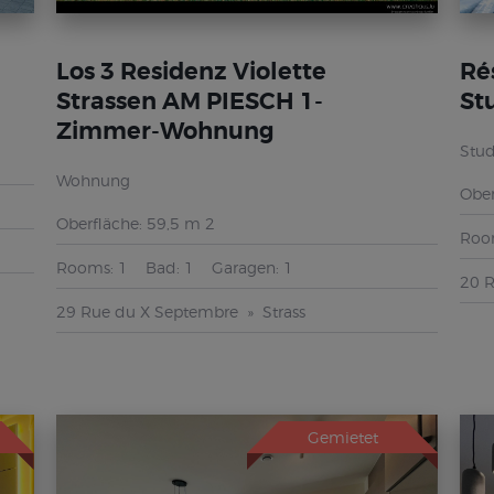
Los 3 Residenz Violette
Ré
Strassen AM PIESCH 1-
St
Zimmer-Wohnung
Stud
Wohnung
Ober
Oberfläche:
59,5 m 2
Roo
Rooms:
1
Bad:
1
Garagen:
1
20 
29 Rue du X Septembre
Strass
Gemietet