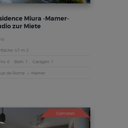
sidence Miura -Mamer-
udio zur Miete
io
fläche:
47 m 2
ms:
0
Bath:
1
Garagen:
1
Rue de Rome
Mamer
Gemietet