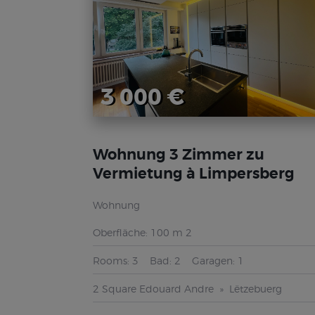
3 000 €
Wohnung 3 Zimmer zu
Vermietung à Limpersberg
Wohnung
Oberfläche:
100 m 2
Rooms:
3
Bad:
2
Garagen:
1
2 Square Edouard Andre
Lëtzebuerg