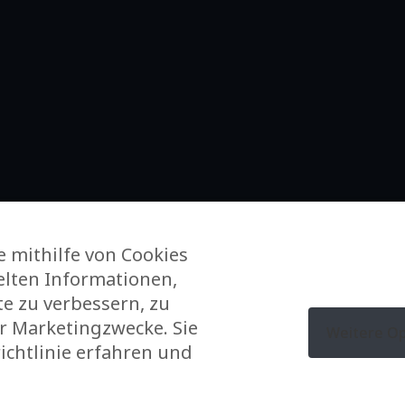
 mithilfe von Cookies
lten Informationen,
e zu verbessern, zu
ür Marketingzwecke. Sie
Weitere O
chtlinie erfahren und
tate © 2026. Eine Website
von Inside Communication
–
Rechtlich